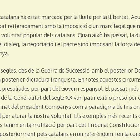
de
2017
catalana ha estat marcada per la lluita per la llibertat. Aq
opat reiteradament amb la imposició d’un marc legal que
a voluntat popular dels catalans. Quan això ha passat, la di
l diàleg, la negociació i el pacte sinó imposant la força d
nya.
de segles, des de la Guerra de Successió, amb el posterior 
 la posterior dictadura franquista. En totes aquestes circum
epresaliades per part del Govern espanyol. El passat mé
 de la Generalitat del segle XX van patir exili o presó per 
ssinat del president Companys com a paradigma de fins on 
al per aturar la nostra voluntat. Els exemples més recents
 tenim en la mutilació per part del Tribunal Constitucion
 posteriorment pels catalans en un referèndum i en la c