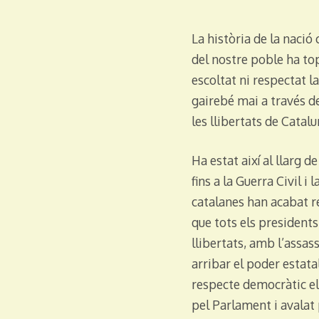
La història de la nació 
del nostre poble ha t
escoltat ni respectat l
gairebé mai a través de
les llibertats de Catalu
Ha estat així al llarg 
fins a la Guerra Civil i
catalanes han acabat r
que tots els presidents
llibertats, amb l’assa
arribar el poder estat
respecte democràtic els
pel Parlament i avalat