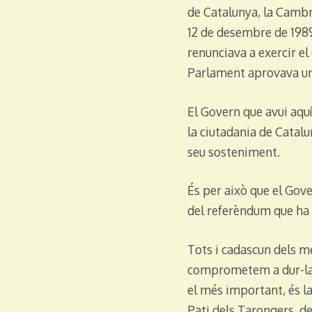
de Catalunya, la Cambra
12 de desembre de 1989
renunciava a exercir el 
Parlament aprovava un 
El Govern que avui aquí
la ciutadania de Catalu
seu sosteniment.
És per això que el Gove
del referèndum que ha d
Tots i cadascun dels 
comprometem a dur-la a
el més important, és la
Pati dels Tarongers, d