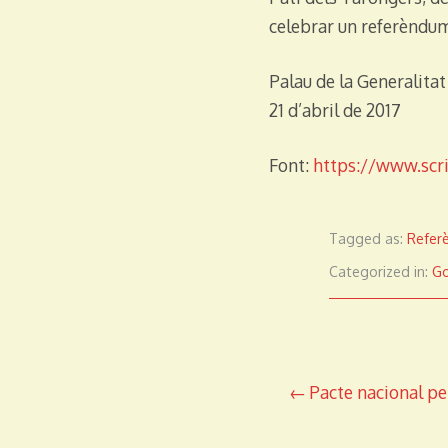
celebrar un referèndum
Palau de la Generalitat
21 d’abril de 2017
Font:
https://www.sc
Tagged as:
Refer
Categorized in:
Go
Navegació
Pacte nacional p
d'entrades