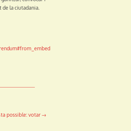
de la ciutadania.
ferendum#from_embed
sta possible: votar