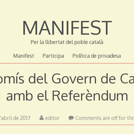
MANIFEST
Per la llibertat del poble català
Manifest
Participa
Política de privadesa
mís del Govern de Ca
amb el Referèndum
21
d'abril de 2017
editor
Comments are off for thi
d'abril