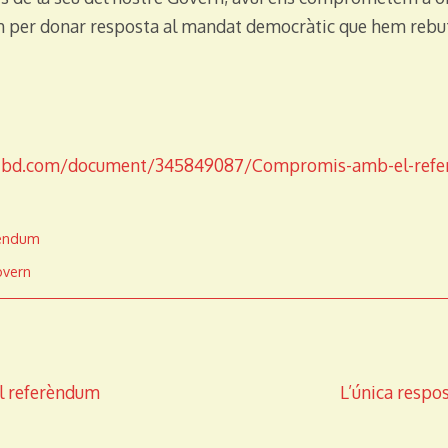
 per donar resposta al mandat democràtic que hem rebut 
ribd.com/document/345849087/Compromis-amb-el-re
èndum
vern
el referèndum
L’única respo