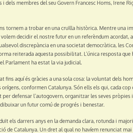
s i dels membres del seu Govern Francesc Homs, Irene Rig
 tornem a trobar en una cruïlla històrica. Mentre una i
s volem decidir el nostre futur en un referèndum acordat, a
qualsevol discrepància en una societat democràtica, les Cor
orma reiterada aquesta possibilitat. L’única resposta que 
 Parlament ha estat la via judicial.
 fins aquí és gràcies a una sola cosa: la voluntat dels ho
orígens, conformen Catalunya. Són ells els qui, cada cop 
t per defensar l’autogovern, organitzar les seves pròpies i
 dibuixar un futur comú de progrés i benestar.
duït els darrers anys en la demanda clara, rotunda i majorit
ció de Catalunya. Un dret al qual no havíem renunciat mai 