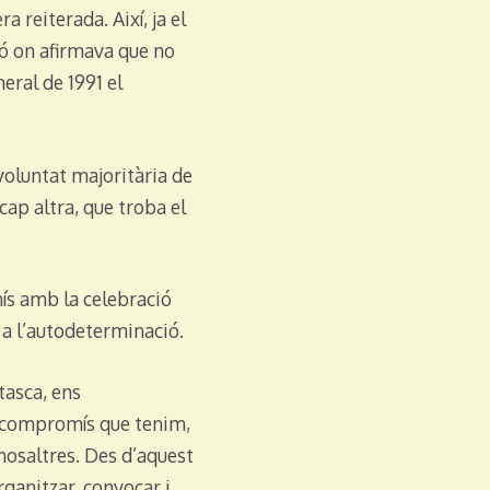
 reiterada. Així, ja el
ó on afirmava que no
neral de 1991 el
voluntat majoritària de
cap altra, que troba el
mís amb la celebració
t a l’autodeterminació.
tasca, ens
c compromís que tenim,
nosaltres. Des d’aquest
ganitzar, convocar i