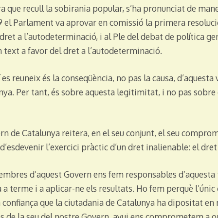
 que recull la sobirania popular, s’ha pronunciat de manera
 el Parlament va aprovar en comissió la primera resoluci
dret a l’autodeterminació, i al Ple del debat de política ge
text a favor del dret a l’autodeterminació.
 es reuneix és la conseqüència, no pas la causa, d’aquesta 
nya. Per tant, és sobre aquesta legitimitat, i no pas sobre 
rn de Catalunya reitera, en el seu conjunt, el seu compro
’esdevenir l’exercici pràctic d’un dret inalienable: el dre
membres d’aquest Govern ens fem responsables d’aquesta 
 terme i a aplicar-ne els resultats. Ho fem perquè l’úni
 confiança que la ciutadania de Catalunya ha dipositat en 
es de la seu del nostre Govern, avui ens comprometem a or