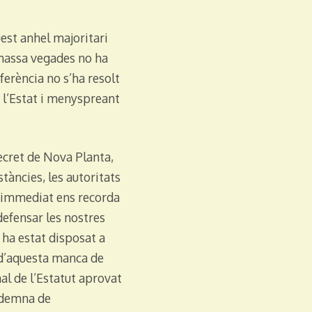
uest anhel majoritari
 massa vegades no ha
ferència no s’ha resolt
e l’Estat i menyspreant
Decret de Nova Planta,
stàncies, les autoritats
s immediat ens recorda
defensar les nostres
ha estat disposat a
 d’aquesta manca de
al de l’Estatut aprovat
ondemna de